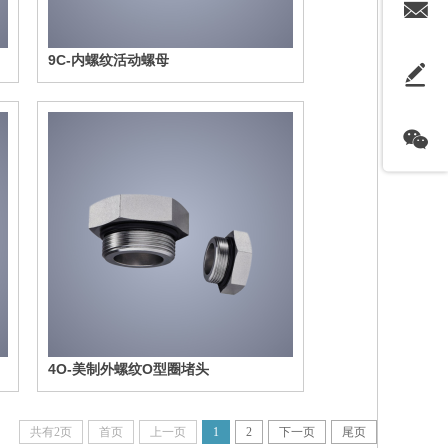
9C-内螺纹活动螺母
4O-美制外螺纹O型圈堵头
共有2页
首页
上一页
1
2
下一页
尾页